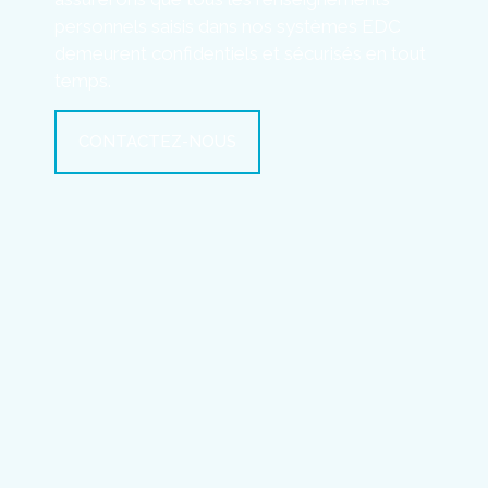
personnels saisis dans nos systèmes EDC
demeurent confidentiels et sécurisés en tout
temps.
CONTACTEZ-NOUS