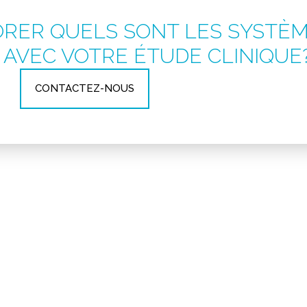
RER QUELS SONT LES SYSTÈM
 AVEC VOTRE ÉTUDE CLINIQUE
CONTACTEZ-NOUS
 utilisant un système EDC spécialement conçu pour rép
 données fournira à notre équipe et aux sites de reche
ue à vos données tout au long du cycle de vie de votre
sécurisée d’EDC, vous pouvez être sûr que les données 
détaillées.