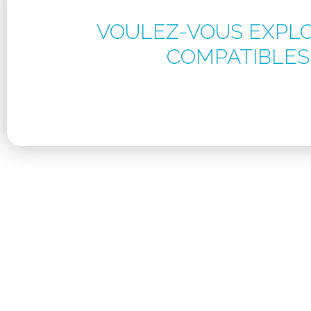
VOULEZ-VOUS EXPLO
COMPATIBLES
Ces objectifs peuvent être atteints en
Ce logiciel de saisie électronique de
pratiq
Grâce à la technologie avancée et 