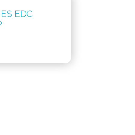
ES EDC
?
ondre aux exigences de votre recherche.
rche un accès immédiat, transparent et
 étude.
collectées sont également justes et