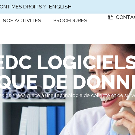
ENGLISH
ONT MES DROITS ?
CONTA
NOS ACTIVITES
PROCEDURES
DC LOGICIELS
QUE DE DONN
é des données grâce à une technologie de collecte et de sur