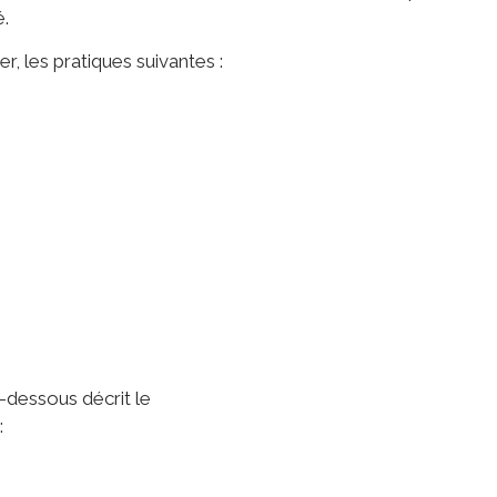
é.
r, les pratiques suivantes :
-dessous décrit le
: