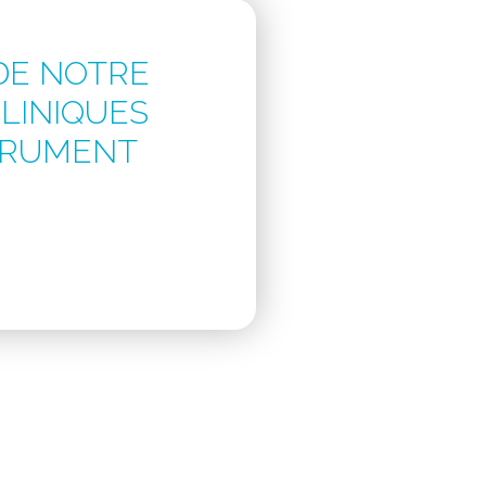
 DE NOTRE
CLINIQUES
TRUMENT
otre expérience dans la conduite de
 instruments médicaux de nos clients.
 complète de
services en recherche
 de l’étude. Comme toujours, nous nous