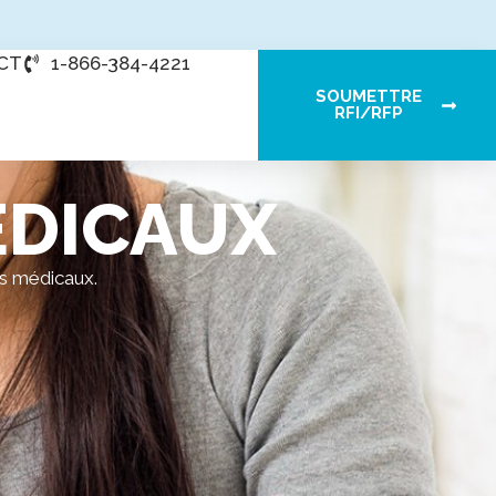
CT
1-866-384-4221
SOUMETTRE
RFI/RFP
ÉDICAUX
s médicaux.