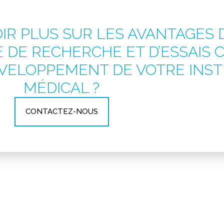
OIR PLUS SUR LES AVANTAGES
 DE RECHERCHE ET D’ESSAIS 
ÉVELOPPEMENT DE VOTRE INS
MÉDICAL ?
CONTACTEZ-NOUS
mpétences que nous avons acquises tout au long de n
reux domaines thérapeutiques pour les études sur les
à mener efficacement votre étude avec notre gamme
ectifs uniques, et ce, du démarrage jusqu’à la clôture