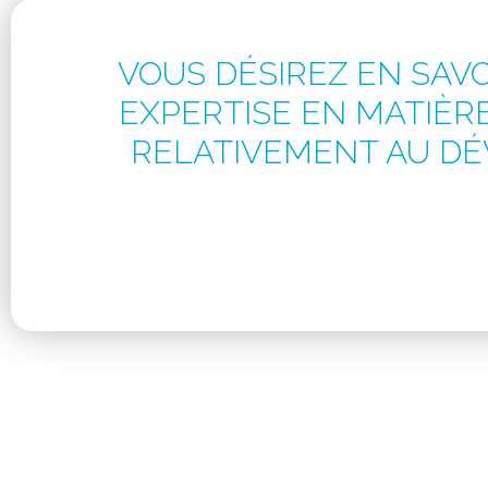
VOUS DÉSIREZ EN SAV
EXPERTISE EN MATIÈRE
RELATIVEMENT AU D
Nous appliquons constamment les co
programmes de recherche dans de nomb
Nous sommes prêts à vous aider 
clinique
conçus pour répondre à vos obj